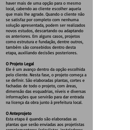
haver mais de uma opção para o mesmo
local, cabendo ao cliente escolher aquela
que mais lhe agrade. Quando o cliente não
se satisfaz por completo com nenhuma
solução apresentada, podem ser realizados
novos estudos, descartando ou adaptando
os anteriores. Em alguns casos, projetos
como estrutura e fundação, dentre outros,
também são consebidos dentro desta
etapa, auxiliando decisões posteriores.
O Projeto Legal
Ele é um avanço dentro da opção escolhida
pelo cliente. Nesta fase, o projeto começa a
se definir. São elaboradas plantas, cortes e
fachadas de todo o projeto, com áreas,
dimensão das esquadrias, níveis e diversas
informações que servirão para dar entrada
na licença da obra junto à prefeitura local.
O Anteprojeto
Esta etapa é quando são elaboradas as
plantas que serão enviadas aos projetistas
complementares (calculistas, instaladores,