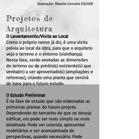
Ilustração: Maurits Cornelis ESCHER
Projetos de
Arquitetura
O Levantamento/Visita ao Local
Como o próprio nome já diz, é uma visita
prévia ao local da obra, para que o arquiteto
veja o terreno e o entorno (vizinhança).
Nesta fase, serão anotadas as dimensões
do terreno ou de prédio(s) existente(s) que
venha(m) a ser aproveitado(s) (ampliações e
reformas), criando uma planta que servirá
de base para o futuro estudo.
O Estudo Preliminar
É na fase de estudo que são elaboradas as
primeiras plantas do futuro projeto.
Dependendo do tamanho do que se deseja
edificar, ela pode ser mais simpls ou mais
detalhada. Pode ser colorida, apresentar
mobiliários e ser acompanhada de
perspectivas, quando necessário. Pode