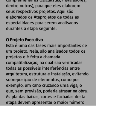
dentre outros), para que eles elaborem
seus respectivos projetos. Aqui são
elaborados os Ateprojetos de todas as
especialidades para serem analisados
durantes a etapa seguinte.
O Projeto Executivo
Esta é uma das fases mais importantes de
um projeto. Nela, são analisados todos os
projetos e é feita a chamada
compatibilização, na qual são verificadas
todas as possíveis interferências entre
arquitetura, estrutura e instalação, evitando
sobreposição de elementos, como por
exemplo, um cano cruzando uma viga, o
que, sem previsão, poderia atrasar na obra.
As plantas baixas, cortes e fachadas desta
etapa devem apresentar o maior número
de informações possível, a fim de evitar
dúvidas, contendo, de preferência, a
localização da estrutura e dos pontos de
instalação. São indicados também os
acabamentos dos ambientes.